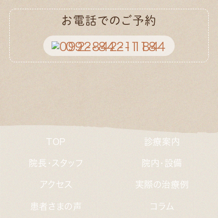
お電話でのご予約
092-842-1184
TOP
診療案内
院長・スタッフ
院内・設備
アクセス
実際の治療例
患者さまの声
コラム