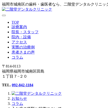
福岡市城南区の歯科・歯医者なら、二階堂デンタルクリニッ
TOP
診療案内
院長・スタッフ
院内・設備
アクセス
実際の治療例
患者さまの声
コラム
〒814-0113
福岡県福岡市城南区田島
１丁目７−２０
TEL.
092-842-1184
お知らせ
コラム